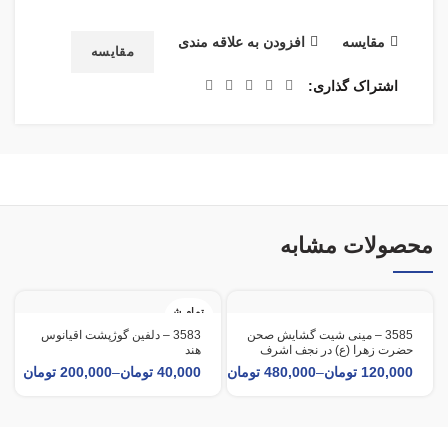
مقایسه
افزودن به علاقه مندی
مقایسه
اشتراک گذاری
محصولات مشابه
تمام ش
د
3585 – مینی شیت گشایش صحن
3583 – دلفین گوژپشت اقیانوس
حضرت زهرا (ع) در نجف اشرف
هند
120,000
تومان
–
480,000
تومان
40,000
تومان
–
200,000
تومان