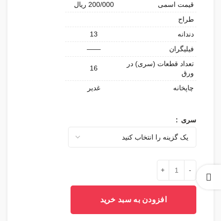
قیمت اسمی
200/000 ریال
طراح
دندانه
13
فیلیگران
——
تعداد قطعات (سری) در
16
ورق
چاپخانه
غدیر
سری
3584 - بزرگداشت تخت فولاد اصفهان عدد
افزودن به سبد خرید