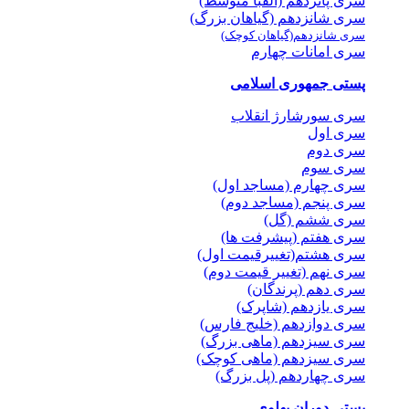
سری پانزدهم (الفبا متوسط)
سری شانزدهم (گیاهان بزرگ)
سری شانزدهم(گیاهان کوچک)
سری امانات چهارم
پستی جمهوری اسلامی
سری سورشارژ انقلاب
سری اول
سری دوم
سری سوم
سری چهارم (مساجد اول)
سری پنجم (مساجد دوم)
سری ششم (گل)
سری هفتم (پیشرفت ها)
سری هشتم(تغییرقیمت اول)
سری نهم (تغییر قیمت دوم)
سری دهم (پرندگان)
سری یازدهم (شاپرک)
سری دوازدهم (خلیج فارس)
سری سیزدهم (ماهی بزرگ)
سری سیزدهم (ماهی کوچک)
سری چهاردهم (پل بزرگ)
پستی دوران پهلوی