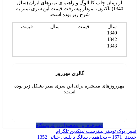
از زمان چاپ کاتالوگ و راهنمای تمبرهای ایران (سال
1340) تاکنون، نمودار پیشرفت قیمت این سری تمبر به
شرح زیر بوده است.
سال
قیمت
سال
قیمت
1340
1342
1343
گالری مهرروز
مهرروزهای منتشره برای این سری تمبر بشکل زیر بوده
است:
مشاهده این محصول در فروشگاه
فیس بوک
توییتر
پینترست
لینکدین
تلگرام
جدیدتر
1671 – پنجاهمین سالگرد پلیس جنائی 1352