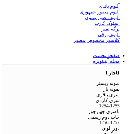
آلبوم باندی
آلبوم مصور جمهوری
آلبوم مصور پهلوی
استوک کارت
برگه تمبر
آلبوم ورقی
کلاسور مخصوص مصور
صفحه نخست
مجله آبتین
ویژه
قاجار 1
نمونه ریستر
نمونه بار
سری باقری
سری کاردی
1254-1255
ناصری چهارجور
چاپ دوم رسمی
1256-1257
دور الوان
لیتوگراف