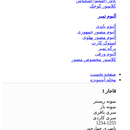
کاور (اسلیو) اسکناس
کلاسور کوچک
آلبوم تمبر
آلبوم باندی
آلبوم مصور جمهوری
آلبوم مصور پهلوی
استوک کارت
برگه تمبر
آلبوم ورقی
کلاسور مخصوص مصور
صفحه نخست
مجله آبتین
ویژه
قاجار 1
نمونه ریستر
نمونه بار
سری باقری
سری کاردی
1254-1255
ناصری چهارجور