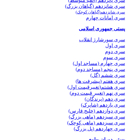
سری پانزدهم (الفبا متوسط)
سری شانزدهم (گیاهان بزرگ)
سری شانزدهم(گیاهان کوچک)
سری امانات چهارم
پستی جمهوری اسلامی
سری سورشارژ انقلاب
سری اول
سری دوم
سری سوم
سری چهارم (مساجد اول)
سری پنجم (مساجد دوم)
سری ششم (گل)
سری هفتم (پیشرفت ها)
سری هشتم(تغییرقیمت اول)
سری نهم (تغییر قیمت دوم)
سری دهم (پرندگان)
سری یازدهم (شاپرک)
سری دوازدهم (خلیج فارس)
سری سیزدهم (ماهی بزرگ)
سری سیزدهم (ماهی کوچک)
سری چهاردهم (پل بزرگ)
پستی دوران پهلوی