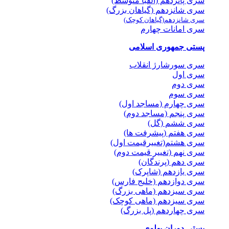
سری پانزدهم (الفبا متوسط)
سری شانزدهم (گیاهان بزرگ)
سری شانزدهم(گیاهان کوچک)
سری امانات چهارم
پستی جمهوری اسلامی
سری سورشارژ انقلاب
سری اول
سری دوم
سری سوم
سری چهارم (مساجد اول)
سری پنجم (مساجد دوم)
سری ششم (گل)
سری هفتم (پیشرفت ها)
سری هشتم(تغییرقیمت اول)
سری نهم (تغییر قیمت دوم)
سری دهم (پرندگان)
سری یازدهم (شاپرک)
سری دوازدهم (خلیج فارس)
سری سیزدهم (ماهی بزرگ)
سری سیزدهم (ماهی کوچک)
سری چهاردهم (پل بزرگ)
پستی دوران پهلوی