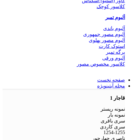
کاور (اسلیو) اسکناس
کلاسور کوچک
آلبوم تمبر
آلبوم باندی
آلبوم مصور جمهوری
آلبوم مصور پهلوی
استوک کارت
برگه تمبر
آلبوم ورقی
کلاسور مخصوص مصور
صفحه نخست
مجله آبتین
ویژه
قاجار 1
نمونه ریستر
نمونه بار
سری باقری
سری کاردی
1254-1255
ناصری چهارجور