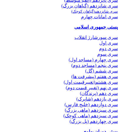
سری پانزدهم (الفبا متوسط)
سری شانزدهم (گیاهان بزرگ)
سری شانزدهم(گیاهان کوچک)
سری امانات چهارم
پستی جمهوری اسلامی
سری سورشارژ انقلاب
سری اول
سری دوم
سری سوم
سری چهارم (مساجد اول)
سری پنجم (مساجد دوم)
سری ششم (گل)
سری هفتم (پیشرفت ها)
سری هشتم(تغییرقیمت اول)
سری نهم (تغییر قیمت دوم)
سری دهم (پرندگان)
سری یازدهم (شاپرک)
سری دوازدهم (خلیج فارس)
سری سیزدهم (ماهی بزرگ)
سری سیزدهم (ماهی کوچک)
سری چهاردهم (پل بزرگ)
پستی دوران پهلوی