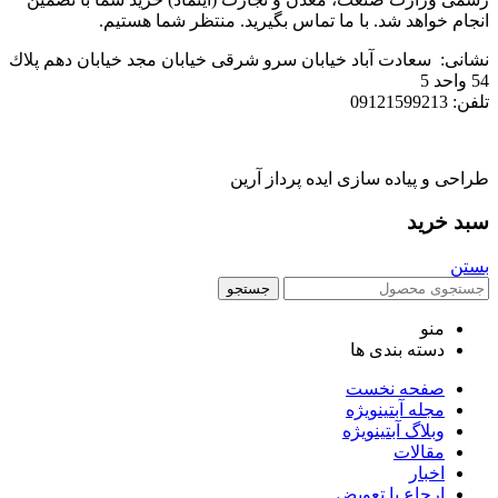
انجام خواهد شد. با ما تماس بگیرید. منتظر شما هستیم.
نشانی: سعادت آباد خیابان سرو شرقی خيابان مجد خیابان دهم پلاك
54 واحد 5
تلفن: 09121599213
طراحی و پیاده سازی ایده پرداز آرین
سبد خرید
بستن
جستجو
منو
دسته بندی ها
صفحه نخست
مجله آبتین
ویژه
وبلاگ آبتین
ویژه
مقالات
اخبار
ارجاع یا تعویض