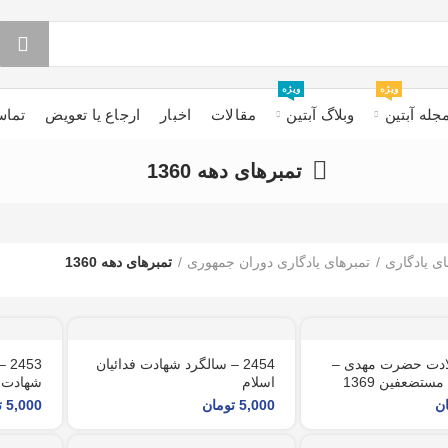
ویژه
ویژه
جله آبتین
وبلاگ آبتین
مقالات
اخبار
ارجاع یا تعویض
تماس
تمبرهای دهه 1360
ای یادگاری
تمبرهای یادگاری دوران جمهوری
تمبرهای دهه 1360
– ولادت حضرت مهدی –
2454 – سالگرد شهادت فدائیان
53
ستضعفین 1369
اسلام
شهادت 
ن
5,000
تومان
5,000
ت