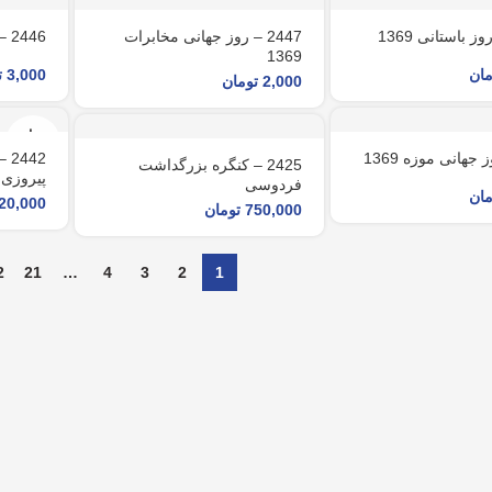
2447 – روز جهانی مخابرات
2446 – هفته دفاع مقدس 1369
1369
مان
3,000
ت
2,000
تومان
تمام
شد
42
2425 – کنگره بزرگداشت
پیروزی ا
فردوسی
مان
20,000
750,000
تومان
2
21
…
4
3
2
1