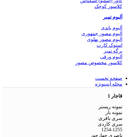
کاور (اسلیو) اسکناس
کلاسور کوچک
آلبوم تمبر
آلبوم باندی
آلبوم مصور جمهوری
آلبوم مصور پهلوی
استوک کارت
برگه تمبر
آلبوم ورقی
کلاسور مخصوص مصور
صفحه نخست
مجله آبتین
ویژه
قاجار 1
نمونه ریستر
نمونه بار
سری باقری
سری کاردی
1254-1255
ناصری چهارجور