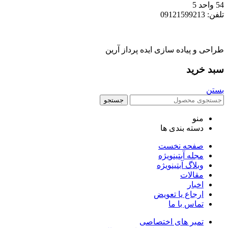
54 واحد 5
تلفن: 09121599213
طراحی و پیاده سازی ایده پرداز آرین
سبد خرید
بستن
جستجو
منو
دسته بندی ها
صفحه نخست
مجله آبتین
ویژه
وبلاگ آبتین
ویژه
مقالات
اخبار
ارجاع یا تعویض
تماس با ما
تمبر های اختصاصی