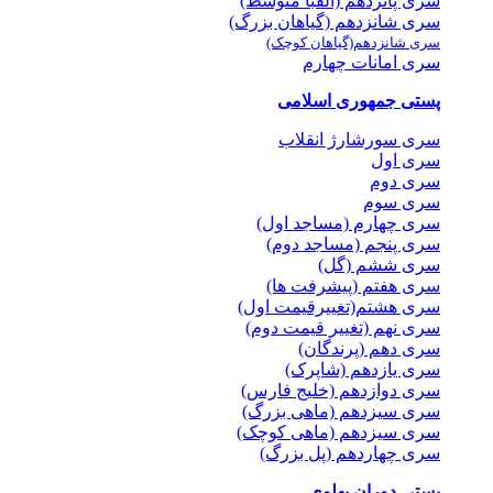
سری پانزدهم (الفبا متوسط)
سری شانزدهم (گیاهان بزرگ)
سری شانزدهم(گیاهان کوچک)
سری امانات چهارم
پستی جمهوری اسلامی
سری سورشارژ انقلاب
سری اول
سری دوم
سری سوم
سری چهارم (مساجد اول)
سری پنجم (مساجد دوم)
سری ششم (گل)
سری هفتم (پیشرفت ها)
سری هشتم(تغییرقیمت اول)
سری نهم (تغییر قیمت دوم)
سری دهم (پرندگان)
سری یازدهم (شاپرک)
سری دوازدهم (خلیج فارس)
سری سیزدهم (ماهی بزرگ)
سری سیزدهم (ماهی کوچک)
سری چهاردهم (پل بزرگ)
پستی دوران پهلوی