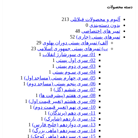
دسته محصولات
آلبوم و محصولات فیلاتلی
213
بدون دسته‌بندی
0
تمبر های اختصاصی
48
تمبرهای پستی (جاری)
52
الف) تمبرهای پستی دوران پهلوی
29
ب) تمبرهای پستی جمهوری اسلامی
23
01- سری سورشارژ انقلاب
1
02- سری اول پستی
1
03- سری دوم پستی
1
04- سری سـوم پستی
1
05- سری چهارم پستی (مساجد اول)
1
06- سری پنجم پستی (مساجد دوم)
1
07- سری ششم (گل)
1
08- سری هفتم (پیشرفت ها)
1
09- سری هشتم (تغییر قیمت اول)
1
10- سری نهم (تغییر قیمت دوم)
1
11- سری دهم (پرندگان)
1
12- سری یازدهم (شاپرک)
1
13- سری دوازدهم (خلیج فارس)
1
14- سری سیزدهم (ماهی بزرگ)
1
15- سری سیزدهم (ماهی کوچک)
1