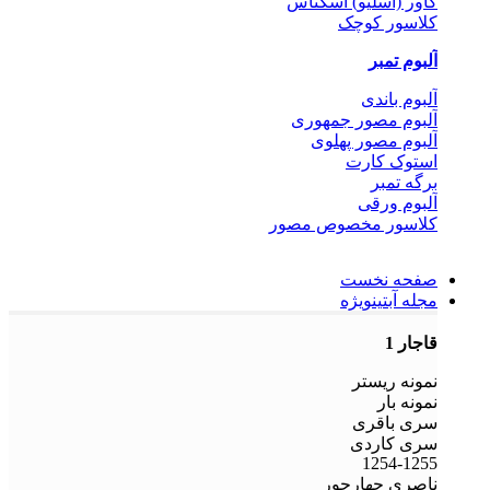
کاور (اسلیو) اسکناس
کلاسور کوچک
آلبوم تمبر
آلبوم باندی
آلبوم مصور جمهوری
آلبوم مصور پهلوی
استوک کارت
برگه تمبر
آلبوم ورقی
کلاسور مخصوص مصور
صفحه نخست
مجله آبتین
ویژه
قاجار 1
نمونه ریستر
نمونه بار
سری باقری
سری کاردی
1254-1255
ناصری چهارجور