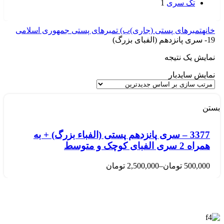
تک سری
1
خانه
تمبرهای پستی (جاری)
ب) تمبرهای پستی جمهوری اسلامی
19- سری پانزدهم (الفبای بزرگ)
نمایش یک نتیجه
نمایش سایدبار
بستن
3377 – سری پانزدهم پستی (الفباء بزرگ) + به
همراه 2 سری الفبای کوچک و متوسط
500,000
تومان
–
2,500,000
تومان