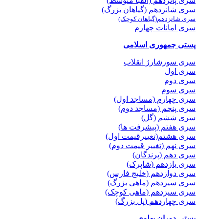
سری پانزدهم (الفبا متوسط)
سری شانزدهم (گیاهان بزرگ)
سری شانزدهم(گیاهان کوچک)
سری امانات چهارم
پستی جمهوری اسلامی
سری سورشارژ انقلاب
سری اول
سری دوم
سری سوم
سری چهارم (مساجد اول)
سری پنجم (مساجد دوم)
سری ششم (گل)
سری هفتم (پیشرفت ها)
سری هشتم(تغییرقیمت اول)
سری نهم (تغییر قیمت دوم)
سری دهم (پرندگان)
سری یازدهم (شاپرک)
سری دوازدهم (خلیج فارس)
سری سیزدهم (ماهی بزرگ)
سری سیزدهم (ماهی کوچک)
سری چهاردهم (پل بزرگ)
پستی دوران پهلوی