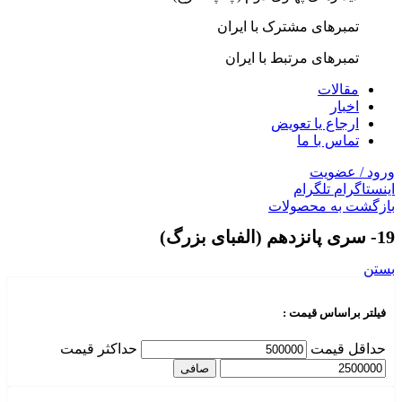
تمبرهای مشترک با ایران
تمبرهای مرتبط با ایران
مقالات
اخبار
ارجاع یا تعویض
تماس با ما
ورود / عضویت
اینستاگرام
تلگرام
بازگشت به محصولات
19- سری پانزدهم (الفبای بزرگ)
بستن
فیلتر براساس قیمت :
حداقل قیمت
حداكثر قيمت
صافی