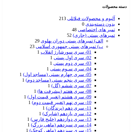
دسته محصولات
آلبوم و محصولات فیلاتلی
213
بدون دسته‌بندی
0
تمبر های اختصاصی
48
تمبرهای پستی (جاری)
52
الف) تمبرهای پستی دوران پهلوی
29
ب) تمبرهای پستی جمهوری اسلامی
23
01- سری سورشارژ انقلاب
1
02- سری اول پستی
1
03- سری دوم پستی
1
04- سری سـوم پستی
1
05- سری چهارم پستی (مساجد اول)
1
06- سری پنجم پستی (مساجد دوم)
1
07- سری ششم (گل)
1
08- سری هفتم (پیشرفت ها)
1
09- سری هشتم (تغییر قیمت اول)
1
10- سری نهم (تغییر قیمت دوم)
1
11- سری دهم (پرندگان)
1
12- سری یازدهم (شاپرک)
1
13- سری دوازدهم (خلیج فارس)
1
14- سری سیزدهم (ماهی بزرگ)
1
15- سری سیزدهم (ماهی کوچک)
1