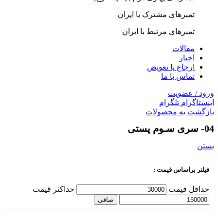
تمبرهای مشترک با ایران
تمبرهای مرتبط با ایران
مقالات
اخبار
ارجاع یا تعویض
تماس با ما
ورود / عضویت
اینستاگرام
تلگرام
بازگشت به محصولات
04- سری سـوم پستی
بستن
فیلتر براساس قیمت :
حداقل قیمت
حداكثر قيمت
صافی