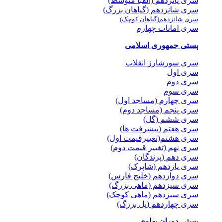
سری پانزدهم (الفبا متوسط)
سری شانزدهم (گیاهان بزرگ)
سری شانزدهم(گیاهان کوچک)
سری امانات چهارم
پستی جمهوری اسلامی
سری سورشارژ انقلاب
سری اول
سری دوم
سری سوم
سری چهارم (مساجد اول)
سری پنجم (مساجد دوم)
سری ششم (گل)
سری هفتم (پیشرفت ها)
سری هشتم(تغییرقیمت اول)
سری نهم (تغییر قیمت دوم)
سری دهم (پرندگان)
سری یازدهم (شاپرک)
سری دوازدهم (خلیج فارس)
سری سیزدهم (ماهی بزرگ)
سری سیزدهم (ماهی کوچک)
سری چهاردهم (پل بزرگ)
پستی دوران پهلوی