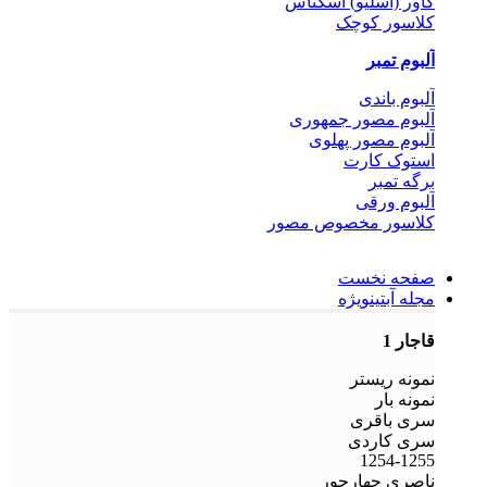
کاور (اسلیو) اسکناس
کلاسور کوچک
آلبوم تمبر
آلبوم باندی
آلبوم مصور جمهوری
آلبوم مصور پهلوی
استوک کارت
برگه تمبر
آلبوم ورقی
کلاسور مخصوص مصور
صفحه نخست
مجله آبتین
ویژه
قاجار 1
نمونه ریستر
نمونه بار
سری باقری
سری کاردی
1254-1255
ناصری چهارجور