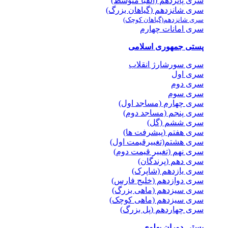
سری پانزدهم (الفبا متوسط)
سری شانزدهم (گیاهان بزرگ)
سری شانزدهم(گیاهان کوچک)
سری امانات چهارم
پستی جمهوری اسلامی
سری سورشارژ انقلاب
سری اول
سری دوم
سری سوم
سری چهارم (مساجد اول)
سری پنجم (مساجد دوم)
سری ششم (گل)
سری هفتم (پیشرفت ها)
سری هشتم(تغییرقیمت اول)
سری نهم (تغییر قیمت دوم)
سری دهم (پرندگان)
سری یازدهم (شاپرک)
سری دوازدهم (خلیج فارس)
سری سیزدهم (ماهی بزرگ)
سری سیزدهم (ماهی کوچک)
سری چهاردهم (پل بزرگ)
پستی دوران پهلوی